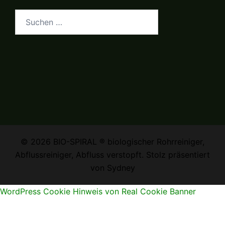
Suchen
nach:
© 2026 BIO-SPIRAL ® biologischer Rohrreiniger,
Abflussreiniger, Abfluss verstopft. Stolz präsentiert
von
Sydney
WordPress Cookie Hinweis von Real Cookie Banner