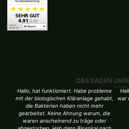
DAS SAGEN UNS
Hallo, hat funktioniert. Habe probleme
Hal
mit der biologischen Kläranlage gehabt,
war 
die Bakterien haben nicht mehr
gearbeitet. Keine Ahnung warum, die
waren anscheinend zu träge oder
abgestorben. Hab dann Biospiral nach