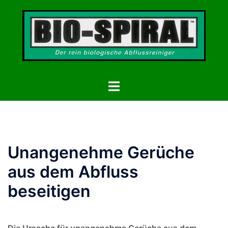
Zum
Inhalt
springen
Menü
umschalten
Unangenehme Gerüche
aus dem Abfluss
beseitigen