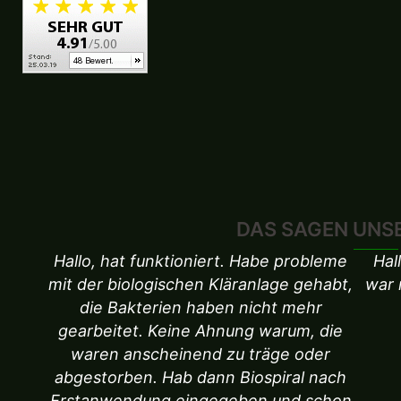
DAS SAGEN UNS
Hallo, hat funktioniert. Habe probleme
Hal
mit der biologischen Kläranlage gehabt,
war 
die Bakterien haben nicht mehr
gearbeitet. Keine Ahnung warum, die
waren anscheinend zu träge oder
abgestorben. Hab dann Biospiral nach
Erstanwendung eingegeben und schon