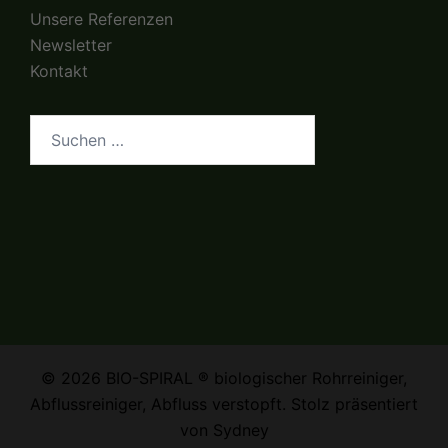
Unsere Referenzen
Newsletter
Kontakt
Suchen
nach:
© 2026 BIO-SPIRAL ® biologischer Rohrreiniger,
Abflussreiniger, Abfluss verstopft. Stolz präsentiert
von
Sydney