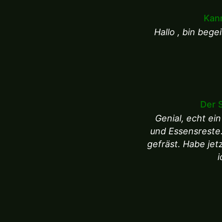
Kann
Hallo , bin beg
Der 
Genial, echt ei
und Essensreste.
gefräst. Habe je
i