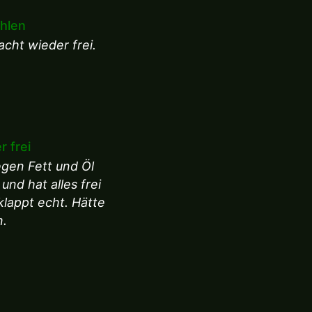
ehlen
cht wieder frei.
 frei
egen Fett und Öl
nd hat alles frei
lappt echt. Hätte
n.