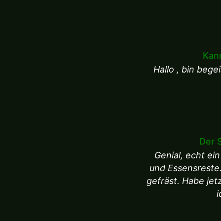
Kann
Hallo , bin beg
Der 
Genial, echt ei
und Essensreste.
gefräst. Habe je
i