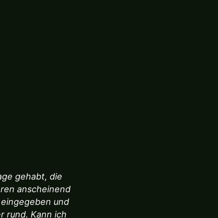
age gehabt, die
aren anscheinend
g eingegeben und
r rund. Kann ich