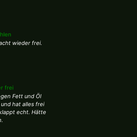
ehlen
cht wieder frei.
 frei
egen Fett und Öl
nd hat alles frei
lappt echt. Hätte
n.