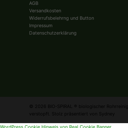
AGB
Versandkosten
Widerrufsbelehrng und Button
Impressum
Datenschutzerklärung
© 2026 BIO-SPIRAL ® biologischer Rohrreinige
verstopft. Stolz präsentiert von
Sydney
WordPress Cookie Hinweis von Real Cookie Banner