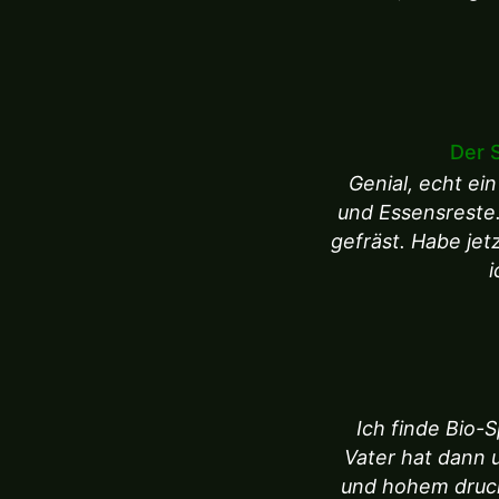
Der 
Genial, echt ei
und Essensreste.
gefräst. Habe je
i
Ich finde Bio-S
Vater hat dann 
und hohem druck a