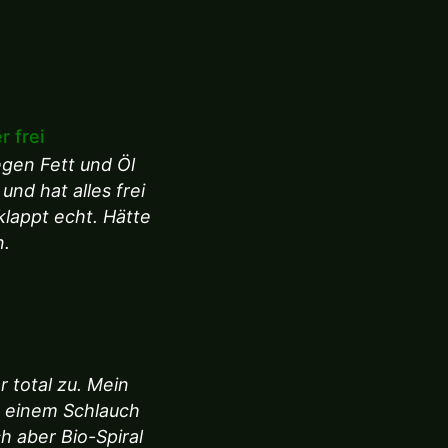
 frei
egen Fett und Öl
nd hat alles frei
lappt echt. Hätte
n.
r total zu. Mein
t einem Schlauch
ch aber Bio-Spiral