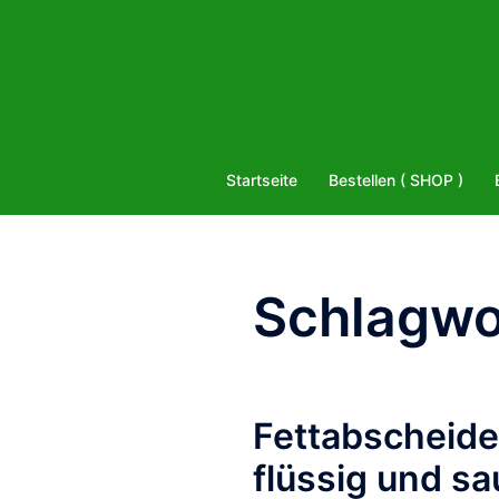
Zum
Inhalt
springen
Startseite
Bestellen ( SHOP )
Schlagwo
Fettabscheider
flüssig und s