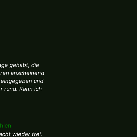
age gehabt, die
aren anscheinend
g eingegeben und
r rund. Kann ich
ehlen
cht wieder frei.