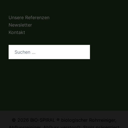
Unsere Referenzen
Newsletter
Kontakt
Suchen
nach:
© 2026 BIO-SPIRAL ® biologischer Rohrreiniger,
Abflussreiniger, Abfluss verstopft. Stolz präsentiert