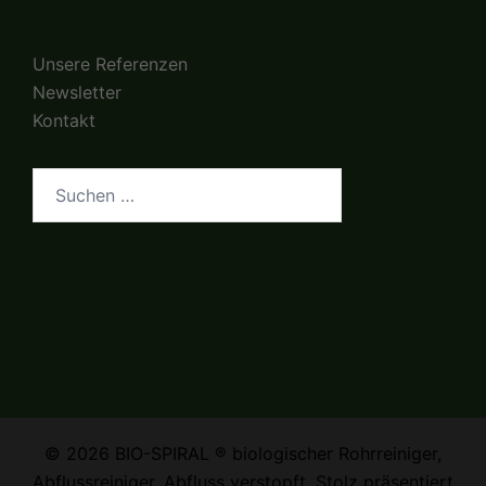
Unsere Referenzen
Newsletter
Kontakt
Suchen
nach:
© 2026 BIO-SPIRAL ® biologischer Rohrreiniger,
Abflussreiniger, Abfluss verstopft. Stolz präsentiert